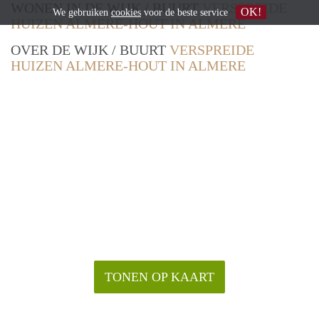
WONEN IN DE WIJK / BUURT
VERSPREIDE
OK!
We gebruiken
cookies
voor de beste service
HUIZEN ALMERE-HOUT IN ALMERE
OVER DE WIJK / BUURT
VERSPREIDE
HUIZEN ALMERE-HOUT IN ALMERE
TONEN OP KAART