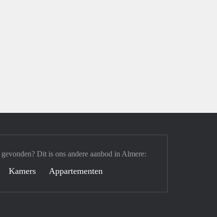
 gevonden? Dit is ons andere aanbod in Almere:
Kamers
Appartementen