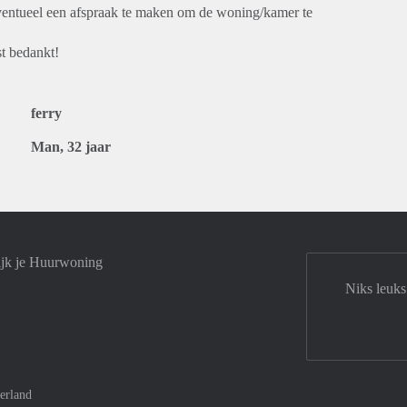
 eventueel een afspraak te maken om de woning/kamer te
st bedankt!
ferry
Man, 32 jaar
ijk je Huurwoning
Niks leuks
erland