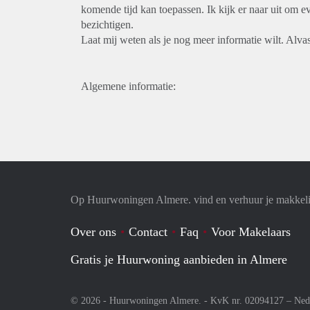
komende tijd kan toepassen. Ik kijk er naar uit om
bezichtigen.
Laat mij weten als je nog meer informatie wilt. Alva
Algemene informatie:
Op Huurwoningen Almere. vind en verhuur je makkel
Over ons
Contact
Faq
Voor Makelaars
Gratis je Huurwoning aanbieden in Almere
© 2026 - Huurwoningen Almere. - KvK nr. 02094127 –
Ned