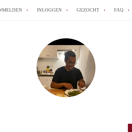
NMELDEN
INLOGGEN
GEZOCHT
FAQ
How to translate HuurwoningenAlmere!
Wat is HuurwoningenAlmere?
Hoeveel kost het om te reageren op een 
Wat is de privacyverklaring van Huurwo
Berekent HuurwoningenAlmere
makelaarsvergoeding/bemiddelingsvergoe
Alle veelgestelde vragen