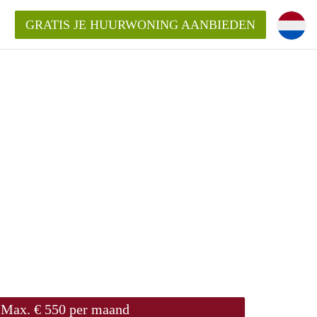
GRATIS JE HUURWONING AANBIEDEN
Huurwoning in Almere?
ningenAlmere?
ding?
Max. € 550 per maand