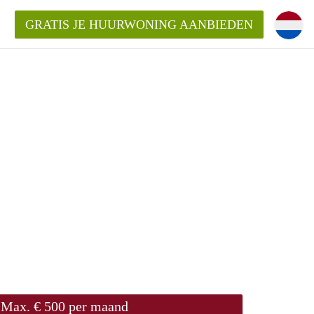
GRATIS JE HUURWONING AANBIEDEN
Huurwoning in Almere?
ningenAlmere?
ding?
Max. € 500 per maand