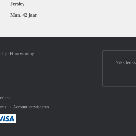
Jersley
Man, 42 jaar
ijk je Huurwoning
Niks leuks
erland
unts
Account verwijderen
met Paypal
kelijk af met Mastercard
ent gemakkelijk af met Meastro
Je rekent gemakkelijk af met Visa