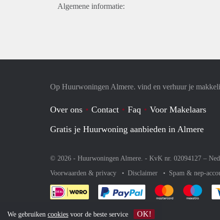
Algemene informatie:
Op Huurwoningen Almere. vind en verhuur je makkel
Over ons
Contact
Faq
Voor Makelaars
Gratis je Huurwoning aanbieden in Almere
© 2026 - Huurwoningen Almere. - KvK nr. 02094127 –
Ned
Voorwaarden & privacy
Disclaimer
Spam & nep-acco
Je rekent gemakkelijk af 
Je rekent gemak
Je rek
OK!
We gebruiken
cookies
voor de beste service