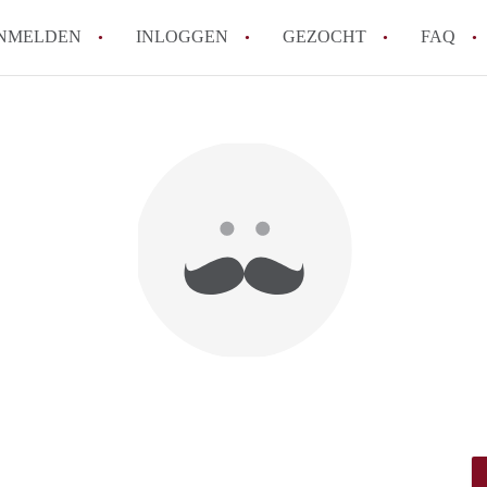
NMELDEN
INLOGGEN
GEZOCHT
FAQ
How to translate HuurwoningenAlmere!
Wat is HuurwoningenAlmere?
Hoeveel kost het om te reageren op een 
Wat is de privacyverklaring van Huurwo
Berekent HuurwoningenAlmere
makelaarsvergoeding/bemiddelingsvergoe
Alle veelgestelde vragen