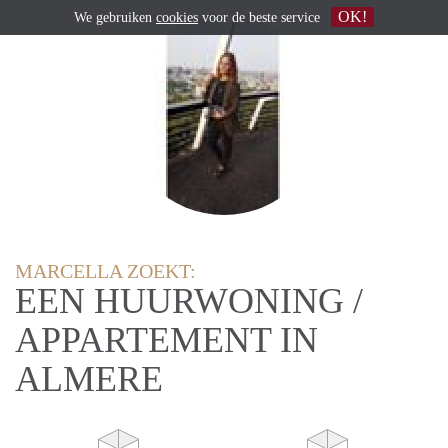
OK!
We gebruiken
cookies
voor de beste service
MARCELLA ZOEKT:
EEN HUURWONING /
APPARTEMENT IN
ALMERE