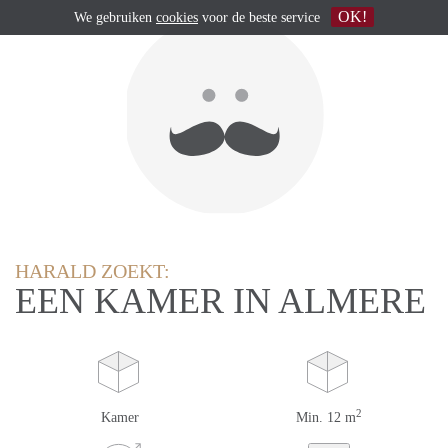
OK!
We gebruiken
cookies
voor de beste service
HARALD ZOEKT:
EEN KAMER IN ALMERE
2
Kamer
Min. 12 m