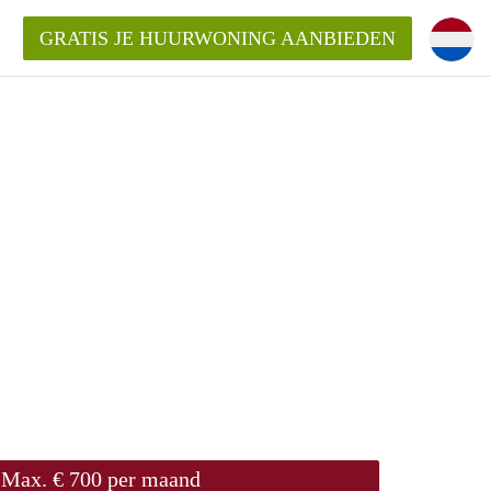
GRATIS JE HUURWONING AANBIEDEN
Huurwoning in Almere?
ningenAlmere?
ding?
Max. € 700 per maand