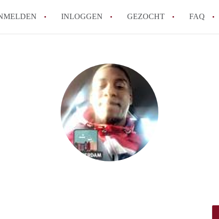
NMELDEN
INLOGGEN
GEZOCHT
FAQ
How to translate HuurwoningenAlmere!
Wat is HuurwoningenAlmere?
Hoeveel kost het om te reageren op een 
Wat is de privacyverklaring van Huurwo
Berekent HuurwoningenAlmere
makelaarsvergoeding/bemiddelingsvergoe
Alle veelgestelde vragen