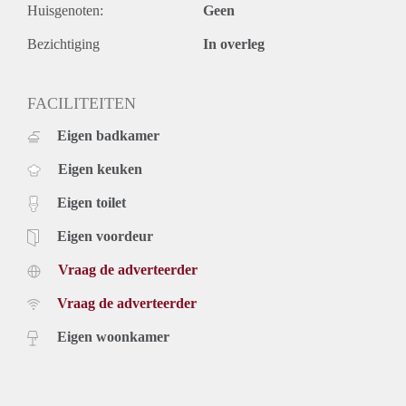
gate to the rear area.
Huisgenoten:
Geen
General:
* spacious construction with air conditioning
Bezichtiging
In overleg
* Spacious garden on the south
* 2 bathrooms
FACILITEITEN
* Beautiful finish
*Unfurnished
Eigen badkamer
Eigen keuken
Eigen toilet
Eigen voordeur
Vraag de adverteerder
Vraag de adverteerder
Eigen woonkamer