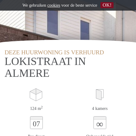
OK!
We gebruiken
cookies
voor de beste service
DEZE HUURWONING IS VERHUURD
LOKISTRAAT IN
ALMERE
2
124 m
4 kamers
∞
07