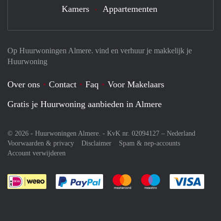
Kamers
Appartementen
Op Huurwoningen Almere. vind en verhuur je makkelijk je
Huurwoning
Over ons
Contact
Faq
Voor Makelaars
Gratis je Huurwoning aanbieden in Almere
© 2026 - Huurwoningen Almere. - KvK nr. 02094127 –
Nederland
Voorwaarden & privacy
Disclaimer
Spam & nep-accounts
Account verwijderen
Je rekent gemakkelijk af met Paypal
Je rekent gemakkelijk af met M
Je rekent gemakkelij
Je re