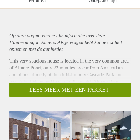
Per direct
Onbepaalde tijd
Op deze pagina vind je alle informatie over deze
Huurwoning in Almere. Als je vragen hebt kun je contact
opnemen met de aanbieder.
This very spacious house is located in the very common area
of Almere Poort, only 22 minutes by car from Amsterdam
and almost directly at the child-friendly Cascade Park and
near Albert Heijn and the large Plusmarkt. Almere Poort
borders the beaches of the IJmeer and the forests of
LEES MEER MET EEN PAKKET!
Pampushout. In addition, the district has its own station with
direct connections to Amsterdam Central, South WTC,
Schiphol and Utrecht.
This recent house is luxuriously finished with a beautiful
complete kitchen, 3 large bedrooms and two bathrooms and a
sunny, maintenance-free garden on the south and an extra
large storage room. The top floor of the house is also