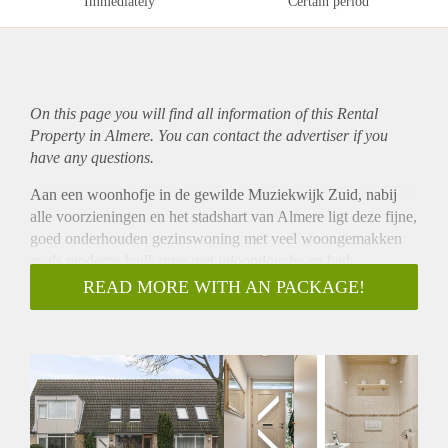
Immediately
Certain period
On this page you will find all information of this Rental
Property in Almere. You can contact the advertiser if you
have any questions.
Aan een woonhofje in de gewilde Muziekwijk Zuid, nabij
alle voorzieningen en het stadshart van Almere ligt deze fijne,
goed onderhouden gezinswoning met veel woongemakken
zoals moderne badkamer met inloopdouche en bad;
stadsverwarming (warmte per kamer regelbaar);
READ MORE WITH AN PACKAGE!
onderhoudsvriendelijke tuin op het westen; elektrische
zonwering voor- en achter; horren op alle slaapkamers; en
veel bergruimte. Parkeren kan nabij de woning en openbare
voorzieningen en supermarkten liggen om de hoek. Het
stadcentrum met alle voorzieningen ligt op fietsafstand en de
A6 is binnen enkele autominuten te bereiken.