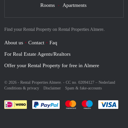
Rooms
Apartments
Find your Rental Property on Rental Properties Almere.
About us
Contact
Faq
For Real Estate Agents/Realtors
Offer your Rental Property for free in Almere
© 2026 - Rental Properties Almere. - CC no. 02094127 –
Nederland
Conditions & privacy
Disclaimer
Spam & fake-accounts
Pay easily with :payment method
Pay easily with :payment meth
Pay easily with :pay
Pay e