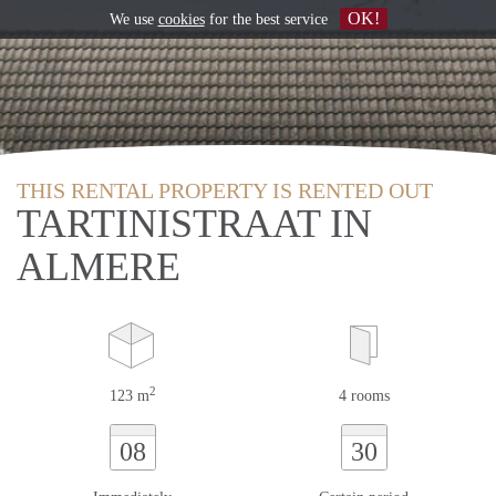
OK!
We use
cookies
for the best service
THIS RENTAL PROPERTY IS RENTED OUT
TARTINISTRAAT IN
ALMERE
2
123 m
4 rooms
08
30