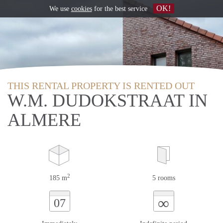
OK!
We use
cookies
for the best service
THIS RENTAL PROPERTY IS RENTED OUT
W.M. DUDOKSTRAAT IN
ALMERE
2
185 m
5 rooms
∞
07