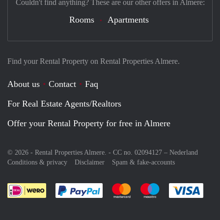
Couldn't find anything? These are our other offers in Almere:
Rooms
Apartments
Find your Rental Property on Rental Properties Almere.
About us
Contact
Faq
For Real Estate Agents/Realtors
Offer your Rental Property for free in Almere
© 2026 - Rental Properties Almere. - CC no. 02094127 –
Nederland
Conditions & privacy
Disclaimer
Spam & fake-accounts
Pay easily with :payment method
Pay easily with :payment meth
Pay easily with :pay
Pay e