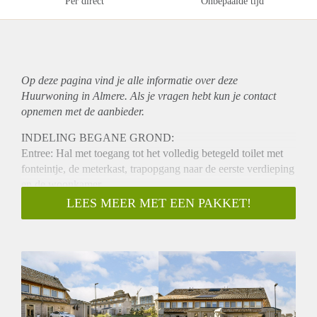
Per direct
Onbepaalde tijd
Op deze pagina vind je alle informatie over deze
Huurwoning in Almere. Als je vragen hebt kun je contact
opnemen met de aanbieder.
INDELING BEGANE GROND:
Entree: Hal met toegang tot het volledig betegeld toilet met
fonteintje, de meterkast, trapopgang naar de eerste verdieping
en de woonkamer.
LIVING & KEUKEN
LEES MEER MET EEN PAKKET!
Vanaf de entreehal bereikt u de zonovergoten en ruime
woonkamer. De tuin gerichte woonkamer is voorzien van een
grote en extra brede schuifpui met luxe houten verschuifbare
shutters! Door de shutters is elke gewenste lichtinval
mogelijk. De schuifpui voorzien van een hor zodat er
ongestoord op een warme zomeravond, met open deur
genoten kan worden van een avondbries zonder insecten.