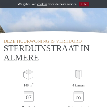
OK!
We gebruiken
cookies
voor de beste service
DEZE HUURWONING IS VERHUURD
STERDUINSTRAAT IN
ALMERE
2
148 m
4 kamers
∞
07