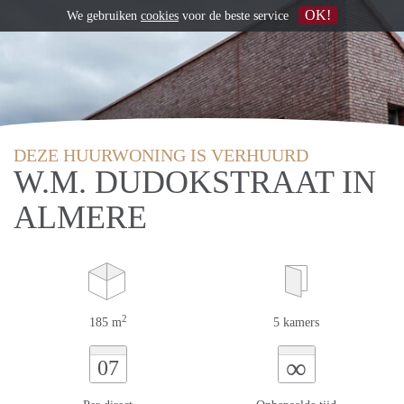
OK!
We gebruiken
cookies
voor de beste service
DEZE HUURWONING IS VERHUURD
W.M. DUDOKSTRAAT IN
ALMERE
2
185 m
5 kamers
∞
07