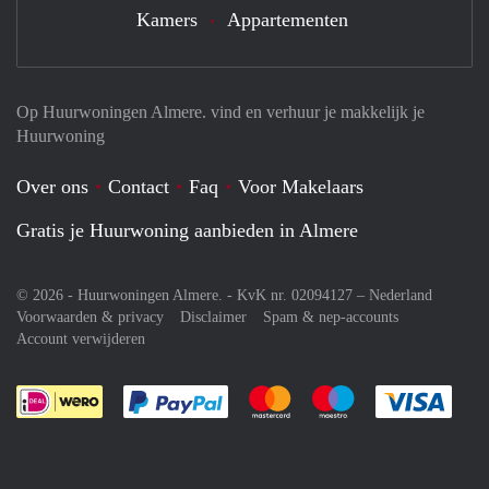
Kamers
Appartementen
Op Huurwoningen Almere. vind en verhuur je makkelijk je
Huurwoning
Over ons
Contact
Faq
Voor Makelaars
Gratis je Huurwoning aanbieden in Almere
© 2026 - Huurwoningen Almere. - KvK nr. 02094127 –
Nederland
Voorwaarden & privacy
Disclaimer
Spam & nep-accounts
Account verwijderen
Je rekent gemakkelijk af met Paypal
Je rekent gemakkelijk af met M
Je rekent gemakkelij
Je re